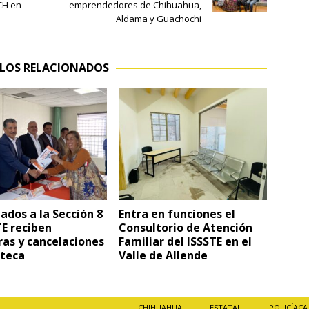
CH en
emprendedores de Chihuahua,
Aldama y Guachochi
LOS RELACIONADOS
dos a la Sección 8
Entra en funciones el
E reciben
Consultorio de Atención
ras y cancelaciones
Familiar del ISSSTE en el
oteca
Valle de Allende
CHIHUAHUA
ESTATAL
POLICÍACA