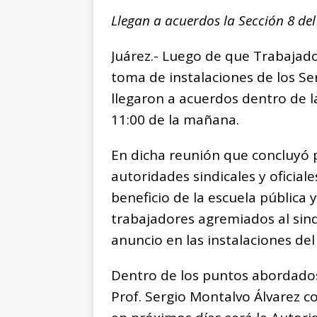
a
h
e
m
o
Llegan a acuerdos la Sección 8 del
c
at
ss
ai
p
e
s
e
l
y
Juárez.- Luego de que Trabajado
b
A
n
Li
toma de instalaciones de los Ser
o
p
g
n
t
llegaron a acuerdos dentro de l
o
p
e
k
r
11:00 de la mañana.
k
r
En dicha reunión que concluyó p
autoridades sindicales y oficia
beneficio de la escuela pública y
trabajadores agremiados al sindica
anuncio en las instalaciones del
Dentro de los puntos abordados 
Prof. Sergio Montalvo Álvarez co