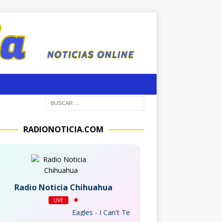
RADIONOTICIA.COM
Radio Noticia Chihuahua
LIVE
Eagles - I Can't Tell You Why (2013 Remaster)