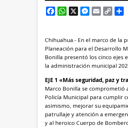
F
W
X
M
E
C
a
h
e
m
o
c
at
ss
ai
p
e
s
e
l
y
Chihuahua.- En el marco de la p
b
A
n
Li
Planeación para el Desarrollo 
o
p
g
n
t
Bonilla presentó los cinco ejes 
o
p
e
k
r
la administración municipal 202
k
r
EJE 1 «Más seguridad, paz y tr
Marco Bonilla se comprometió a
Policía Municipal para cumplir c
asimismo, mejorar su equipamie
patrullaje y atención a emergen
y al heroico Cuerpo de Bomber