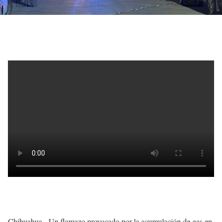
Chihuahua.- Un flamazo provocado por la acumulación de gas en