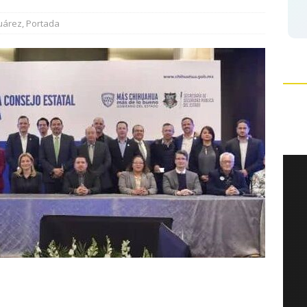
6 ]
Marco Bonilla lidera preferencias electorales de acuerdo a
uárez
,
Portada
HUA MARCO BONILLA
C
o