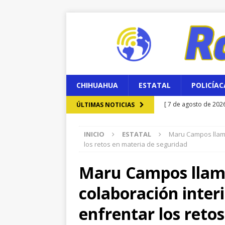
CHIHUAHUA
ESTATAL
POLICÍAC
[ 7 de agosto de 202
ÚLTIMAS NOTICIAS
este fin de semana
INICIO
ESTATAL
Maru Campos llama 
[ 7 de agosto de 202
los retos en materia de seguridad
en choque contra un
Maru Campos llama
[ 7 de agosto de 202
colaboración inter
el Parque Colibrí
C
[ 7 de agosto de 202
enfrentar los reto
aprehensión
ESTA