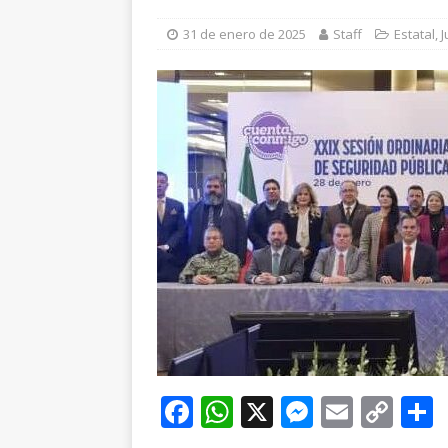
[ 7 de agosto de 202
31 de enero de 2025
Staff
Estatal
,
J
encuestas
CHIHUA
F
W
X
M
E
C
a
h
e
m
o